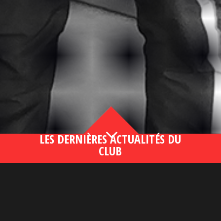
3
LES DERNIÈRES ACTUALITÉS DU
CLUB
Bahsegel yeni adresi190 (2)
lire plus