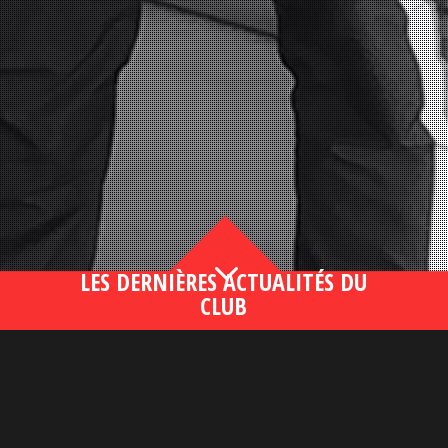
3
LES DERNIÈRES ACTUALITÉS DU
CLUB
Bahsegel yeni adresi190 (2)
lire plus