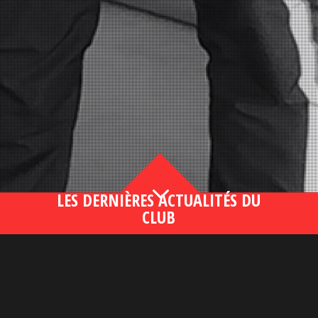
3
LES DERNIÈRES ACTUALITÉS DU
CLUB
Bahsegel yeni adresi190 (2)
lire plus