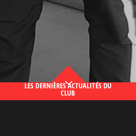
3
LES DERNIÈRES ACTUALITÉS DU
CLUB
Bahsegel yeni adresi190 (2)
lire plus