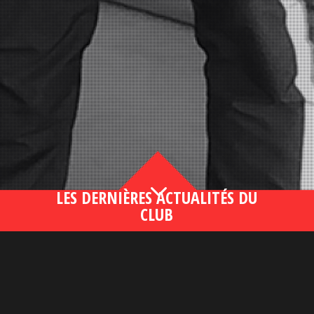
3
LES DERNIÈRES ACTUALITÉS DU
CLUB
Bahsegel yeni adresi190 (2)
lire plus