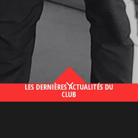
3
LES DERNIÈRES ACTUALITÉS DU
CLUB
Bahsegel yeni adresi190 (2)
lire plus