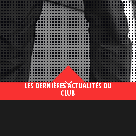
3
LES DERNIÈRES ACTUALITÉS DU
CLUB
Bahsegel yeni adresi190 (2)
lire plus