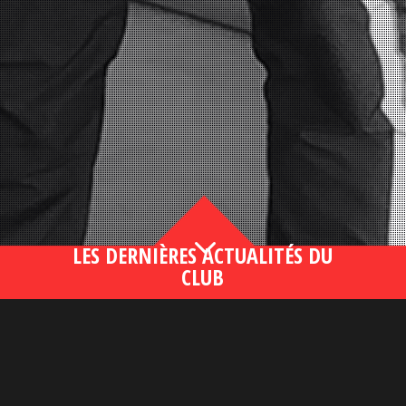
3
LES DERNIÈRES ACTUALITÉS DU
CLUB
Bahsegel yeni adresi190 (2)
lire plus