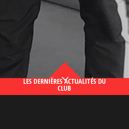
3
LES DERNIÈRES ACTUALITÉS DU
CLUB
Bahsegel yeni adresi190 (2)
lire plus