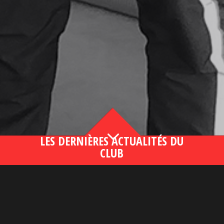
3
LES DERNIÈRES ACTUALITÉS DU
CLUB
Bahsegel yeni adresi190 (2)
lire plus