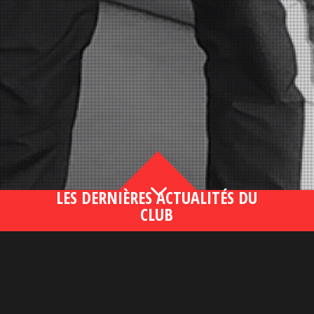
3
LES DERNIÈRES ACTUALITÉS DU
CLUB
Bahsegel yeni adresi190 (2)
lire plus