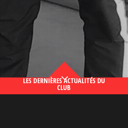
3
LES DERNIÈRES ACTUALITÉS DU
CLUB
Bahsegel yeni adresi190 (2)
lire plus