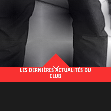
3
LES DERNIÈRES ACTUALITÉS DU
CLUB
Bahsegel yeni adresi190 (2)
lire plus