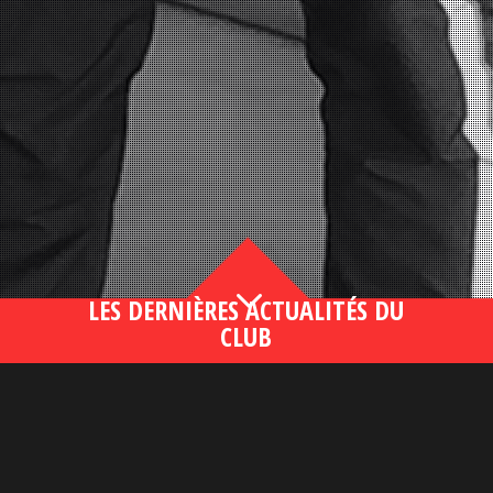
3
LES DERNIÈRES ACTUALITÉS DU
CLUB
Bahsegel yeni adresi190 (2)
lire plus