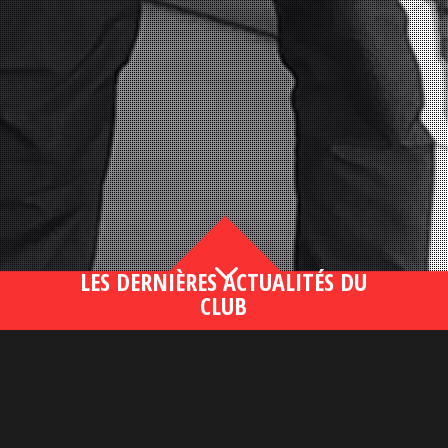
3
LES DERNIÈRES ACTUALITÉS DU
CLUB
Bahsegel yeni adresi190 (2)
lire plus