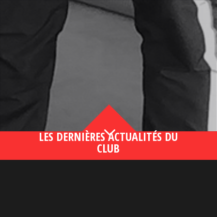
3
LES DERNIÈRES ACTUALITÉS DU
CLUB
Bahsegel yeni adresi190 (2)
lire plus