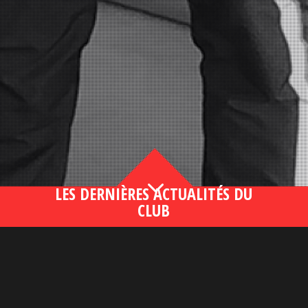
3
LES DERNIÈRES ACTUALITÉS DU
CLUB
Bahsegel yeni adresi190 (2)
lire plus