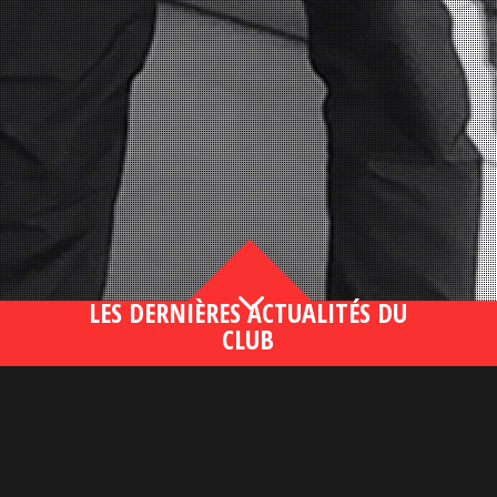
3
LES DERNIÈRES ACTUALITÉS DU
CLUB
Bahsegel yeni adresi190 (2)
lire plus