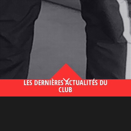
3
LES DERNIÈRES ACTUALITÉS DU
CLUB
Bahsegel yeni adresi190 (2)
lire plus