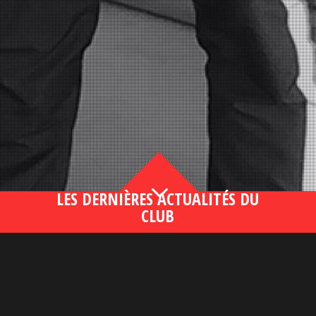
3
LES DERNIÈRES ACTUALITÉS DU
CLUB
Bahsegel yeni adresi190 (2)
lire plus