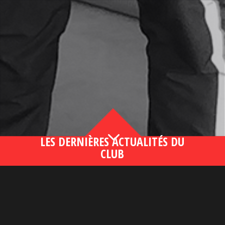
3
LES DERNIÈRES ACTUALITÉS DU
CLUB
Bahsegel yeni adresi190 (2)
lire plus