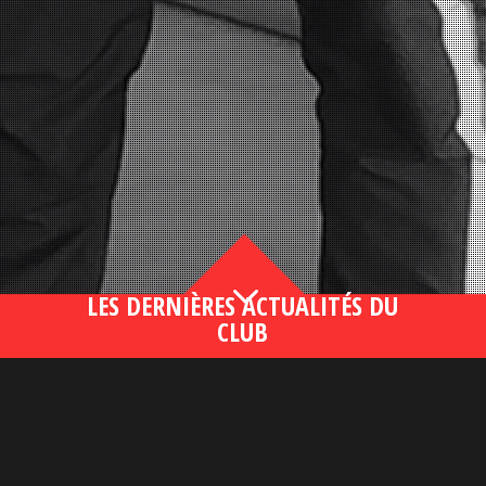
3
LES DERNIÈRES ACTUALITÉS DU
CLUB
Bahsegel yeni adresi190 (2)
lire plus