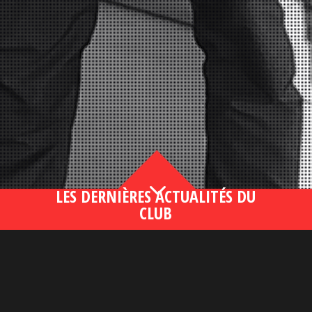
3
LES DERNIÈRES ACTUALITÉS DU
CLUB
Bahsegel yeni adresi190 (2)
lire plus