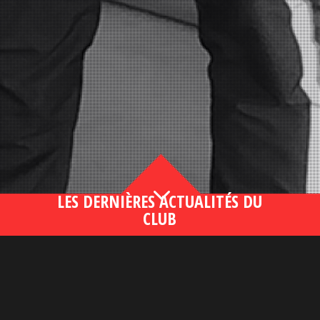
3
LES DERNIÈRES ACTUALITÉS DU
CLUB
Bahsegel yeni adresi190 (2)
lire plus