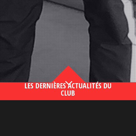
3
LES DERNIÈRES ACTUALITÉS DU
CLUB
Bahsegel yeni adresi190 (2)
lire plus