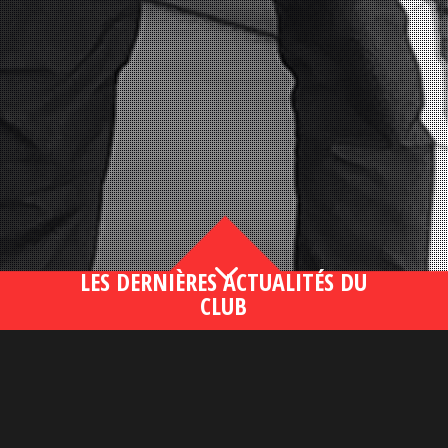
3
LES DERNIÈRES ACTUALITÉS DU
CLUB
Bahsegel yeni adresi190 (2)
lire plus