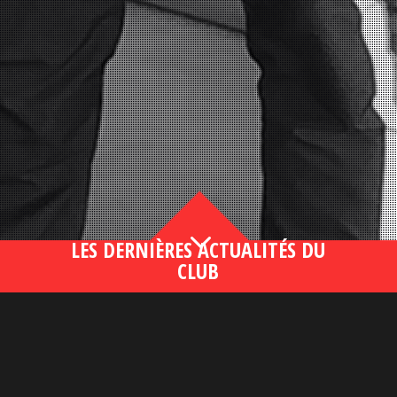
3
LES DERNIÈRES ACTUALITÉS DU
CLUB
Bahsegel yeni adresi190 (2)
lire plus